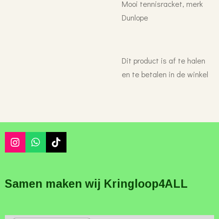
Mooi tennisracket, merk
Dunlope
Dit product is af te halen
en te betalen in de winkel
I
W
T
n
h
i
s
a
k
t
t
T
Samen maken wij Kringloop4ALL
a
s
o
g
A
k
r
p
a
p