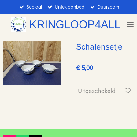
Sociaal
Uniek aanbod
Duurzaam
Ga
direct
KRINGLOOP4ALL
naar
de
hoofdinhoud
Schalensetje
€ 5,00
Uitgeschakeld